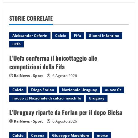
v
i
STORIE CORRELATE
g
Aleksander Ceferin
Calcio
Fifa
Gianni Infantino
a
uefa
t
L’Uefa conferma il boicottaggio alle
i
competizioni della Fifa
RaiNews - Sport
6 Agosto 2026
o
n
Calcio
Diego Forlan
Nazionale Uruguay
nuovo Ct
nuovo ct Nazionale di calcio maschile
Uruguay
L’Uruguay riparte da Forlan per il dopo Bielsa
RaiNews - Sport
6 Agosto 2026
Calcio
Cesena
Giuseppe Marchioro
morte