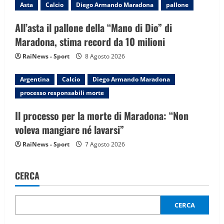
o
Asta
Calcio
Diego Armando Maradona
pallone
n
All’asta il pallone della “Mano di Dio” di
Maradona, stima record da 10 milioni
RaiNews - Sport
8 Agosto 2026
Argentina
Calcio
Diego Armando Maradona
processo responsabili morte
Il processo per la morte di Maradona: “Non
voleva mangiare né lavarsi”
RaiNews - Sport
7 Agosto 2026
CERCA
CERCA