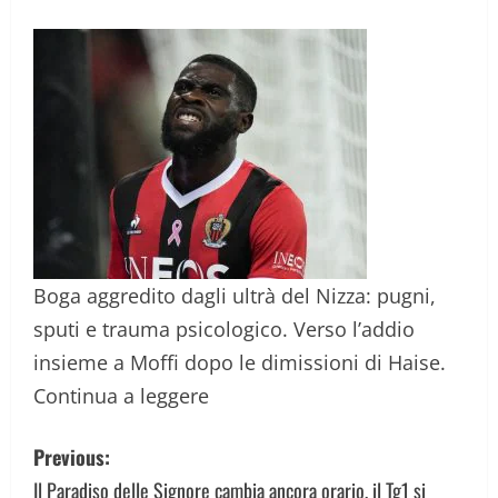
Boga aggredito dagli ultrà del Nizza: pugni,
sputi e trauma psicologico. Verso l’addio
insieme a Moffi dopo le dimissioni di Haise.
Continua a leggere
P
Previous:
o
Il Paradiso delle Signore cambia ancora orario, il Tg1 si