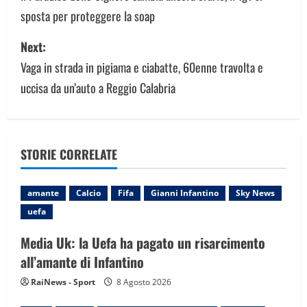
sposta per proteggere la soap
s
Next:
t
Vaga in strada in pigiama e ciabatte, 60enne travolta e
n
uccisa da un’auto a Reggio Calabria
a
v
STORIE CORRELATE
i
g
amante
Calcio
Fifa
Gianni Infantino
Sky News
uefa
a
Media Uk: la Uefa ha pagato un risarcimento
t
all’amante di Infantino
i
RaiNews - Sport
8 Agosto 2026