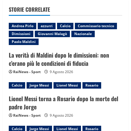
v
STORIE CORRELATE
i
g
Andrea Pirlo
azzurri
Calcio
Commissario tecnico
Dimissioni
Giovanni Malagò
Nazionale
a
Paolo Maldini
t
La verità di Maldini dopo le dimissioni: non
i
c’erano più le condizioni di fiducia
RaiNews - Sport
9 Agosto 2026
o
n
Calcio
Jorge Messi
Lionel Messi
Rosario
Lionel Messi torna a Rosario dopo la morte del
padre Jorge
RaiNews - Sport
9 Agosto 2026
Calcio
Jorge Messi
Lionel Messi
Rosario