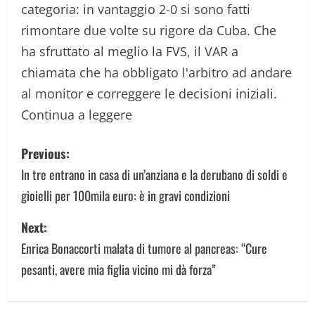
categoria: in vantaggio 2-0 si sono fatti
rimontare due volte su rigore da Cuba. Che
ha sfruttato al meglio la FVS, il VAR a
chiamata che ha obbligato l'arbitro ad andare
al monitor e correggere le decisioni iniziali.
Continua a leggere
P
Previous:
o
In tre entrano in casa di un’anziana e la derubano di soldi e
gioielli per 100mila euro: è in gravi condizioni
s
Next:
t
Enrica Bonaccorti malata di tumore al pancreas: “Cure
n
pesanti, avere mia figlia vicino mi dà forza”
a