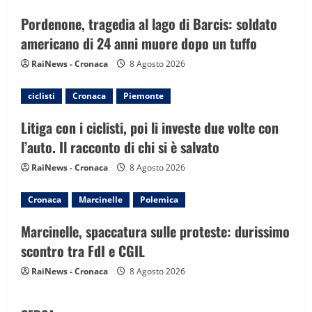
a
Pordenone, tragedia al lago di Barcis: soldato
t
americano di 24 anni muore dopo un tuffo
i
RaiNews - Cronaca
8 Agosto 2026
o
ciclisti
Cronaca
Piemonte
n
Litiga con i ciclisti, poi li investe due volte con
l’auto. Il racconto di chi si è salvato
RaiNews - Cronaca
8 Agosto 2026
Cronaca
Marcinelle
Polemica
Marcinelle, spaccatura sulle proteste: durissimo
scontro tra FdI e CGIL
RaiNews - Cronaca
8 Agosto 2026