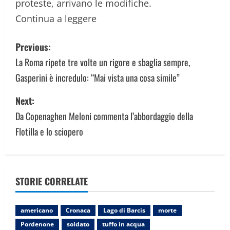
proteste, arrivano le modifiche.
Continua a leggere
P
Previous:
o
La Roma ripete tre volte un rigore e sbaglia sempre,
Gasperini è incredulo: “Mai vista una cosa simile”
s
Next:
t
Da Copenaghen Meloni commenta l’abbordaggio della
n
Flotilla e lo sciopero
a
v
STORIE CORRELATE
i
g
americano
Cronaca
Lago di Barcis
morte
Pordenone
soldato
tuffo in acqua