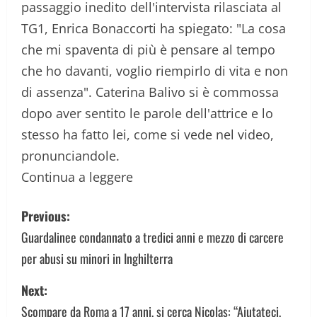
passaggio inedito dell'intervista rilasciata al
TG1, Enrica Bonaccorti ha spiegato: "La cosa
che mi spaventa di più è pensare al tempo
che ho davanti, voglio riempirlo di vita e non
di assenza". Caterina Balivo si è commossa
dopo aver sentito le parole dell'attrice e lo
stesso ha fatto lei, come si vede nel video,
pronunciandole.
Continua a leggere
P
Previous:
o
Guardalinee condannato a tredici anni e mezzo di carcere
per abusi su minori in Inghilterra
s
Next:
t
Scompare da Roma a 17 anni, si cerca Nicolas: “Aiutateci,