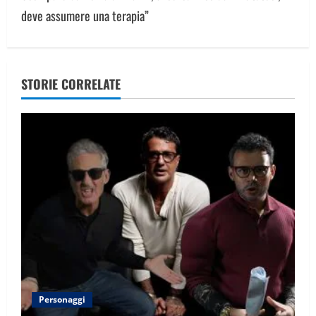
n
deve assumere una terapia”
a
v
STORIE CORRELATE
i
g
a
t
i
o
n
Personaggi