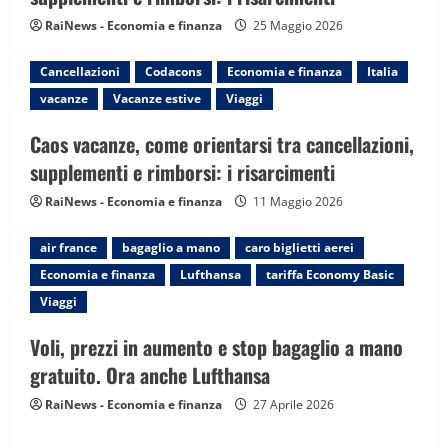
i
RaiNews - Economia e finanza
25 Maggio 2026
o
Cancellazioni
Codacons
Economia e finanza
Italia
n
vacanze
Vacanze estive
Viaggi
Caos vacanze, come orientarsi tra cancellazioni,
supplementi e rimborsi: i risarcimenti
RaiNews - Economia e finanza
11 Maggio 2026
air france
bagaglio a mano
caro biglietti aerei
Economia e finanza
Lufthansa
tariffa Economy Basic
Viaggi
Voli, prezzi in aumento e stop bagaglio a mano
gratuito. Ora anche Lufthansa
RaiNews - Economia e finanza
27 Aprile 2026