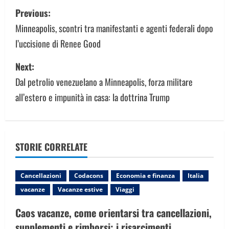
P
Previous:
o
Minneapolis, scontri tra manifestanti e agenti federali dopo
l’uccisione di Renee Good
s
Next:
t
Dal petrolio venezuelano a Minneapolis, forza militare
n
all’estero e impunità in casa: la dottrina Trump
a
v
STORIE CORRELATE
i
g
Cancellazioni
Codacons
Economia e finanza
Italia
vacanze
Vacanze estive
Viaggi
a
Caos vacanze, come orientarsi tra cancellazioni,
t
supplementi e rimborsi: i risarcimenti