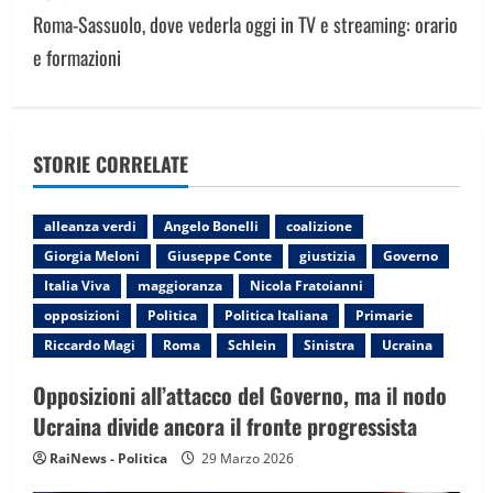
t
Roma-Sassuolo, dove vederla oggi in TV e streaming: orario
n
e formazioni
a
v
STORIE CORRELATE
i
g
alleanza verdi
Angelo Bonelli
coalizione
Giorgia Meloni
Giuseppe Conte
giustizia
Governo
a
Italia Viva
maggioranza
Nicola Fratoianni
t
opposizioni
Politica
Politica Italiana
Primarie
Riccardo Magi
Roma
Schlein
Sinistra
Ucraina
i
Opposizioni all’attacco del Governo, ma il nodo
o
Ucraina divide ancora il fronte progressista
n
RaiNews - Politica
29 Marzo 2026