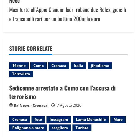
Next:
t
Maxi furto all’Appio Claudio: ladri rubano due Rolex, gioielli
n
e francobolli rari per un bottino 200mila euro
a
v
STORIE CORRELATE
i
g
16enne
Como
Cronaca
Italia
jihadismo
Terrorista
a
Sedicenne arrestato a Como con l’accusa di
t
terrorismo
i
RaiNews - Cronaca
7 Agosto 2026
o
Cronaca
foto
Instagram
Lama Monachile
Mare
n
Polignano a mare
scogliera
Turista