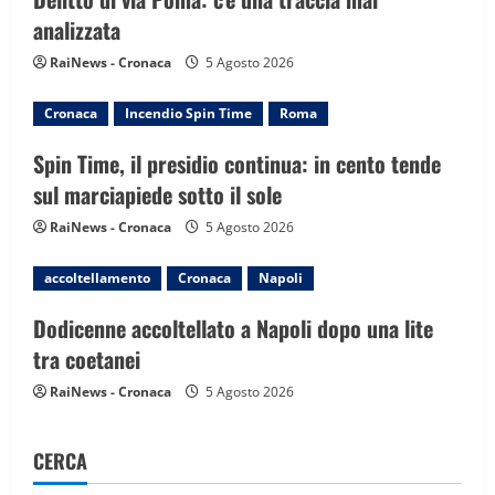
t
analizzata
i
RaiNews - Cronaca
5 Agosto 2026
o
Cronaca
Incendio Spin Time
Roma
n
Spin Time, il presidio continua: in cento tende
sul marciapiede sotto il sole
RaiNews - Cronaca
5 Agosto 2026
accoltellamento
Cronaca
Napoli
Dodicenne accoltellato a Napoli dopo una lite
tra coetanei
RaiNews - Cronaca
5 Agosto 2026
CERCA