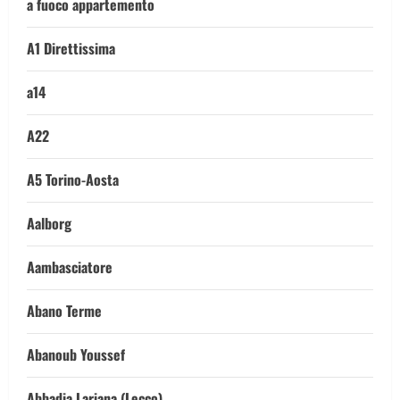
a fuoco appartemento
A1 Direttissima
a14
A22
A5 Torino-Aosta
Aalborg
Aambasciatore
Abano Terme
Abanoub Youssef
Abbadia Lariana (Lecco)