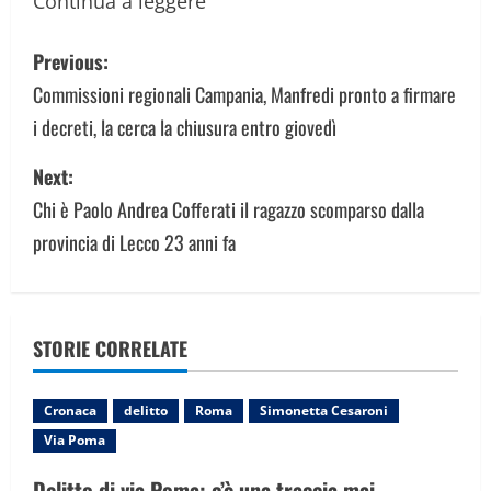
Continua a leggere
P
Previous:
o
Commissioni regionali Campania, Manfredi pronto a firmare
i decreti, la cerca la chiusura entro giovedì
s
Next:
t
Chi è Paolo Andrea Cofferati il ragazzo scomparso dalla
n
provincia di Lecco 23 anni fa
a
v
STORIE CORRELATE
i
g
Cronaca
delitto
Roma
Simonetta Cesaroni
Via Poma
a
Delitto di via Poma: c’è una traccia mai