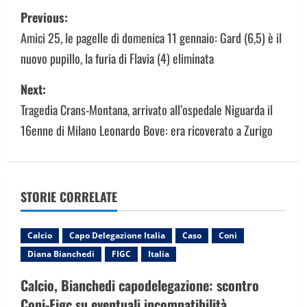
P
Previous:
o
Amici 25, le pagelle di domenica 11 gennaio: Gard (6,5) è il
nuovo pupillo, la furia di Flavia (4) eliminata
s
Next:
t
Tragedia Crans-Montana, arrivato all’ospedale Niguarda il
n
16enne di Milano Leonardo Bove: era ricoverato a Zurigo
a
v
STORIE CORRELATE
i
g
Calcio
Capo Delegazione Italia
Caso
Coni
Diana Bianchedi
FIGC
Italia
a
Calcio, Bianchedi capodelegazione: scontro
t
Coni-Figc su eventuali incompatibilità