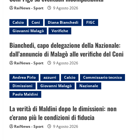
i
RaiNews - Sport
9 Agosto 2026
o
Calcio
Coni
Diana Bianchedi
FIGC
n
Giovanni Malagò
Verifiche
Bianchedi, capo delegazione della Nazionale:
dall’annuncio di Malagò alle verifiche del Coni
RaiNews - Sport
9 Agosto 2026
Andrea Pirlo
azzurri
Calcio
Commissario tecnico
Dimissioni
Giovanni Malagò
Nazionale
Paolo Maldini
La verità di Maldini dopo le dimissioni: non
c’erano più le condizioni di fiducia
RaiNews - Sport
9 Agosto 2026