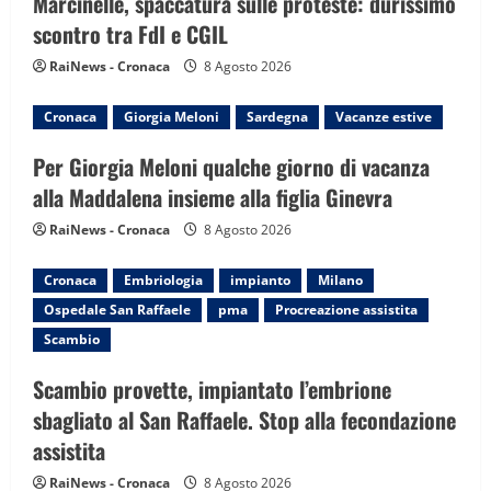
a
Marcinelle, spaccatura sulle proteste: durissimo
scontro tra FdI e CGIL
t
RaiNews - Cronaca
8 Agosto 2026
i
Cronaca
Giorgia Meloni
Sardegna
Vacanze estive
o
Per Giorgia Meloni qualche giorno di vacanza
n
alla Maddalena insieme alla figlia Ginevra
RaiNews - Cronaca
8 Agosto 2026
Cronaca
Embriologia
impianto
Milano
Ospedale San Raffaele
pma
Procreazione assistita
Scambio
Scambio provette, impiantato l’embrione
sbagliato al San Raffaele. Stop alla fecondazione
assistita
RaiNews - Cronaca
8 Agosto 2026