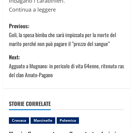
indagano i carabinieri.
Continua a leggere
P
Previous:
o
Goli, la sposa bimba che sarà impiccata per la morte del
marito perché non può pagare il “prezzo del sangue”
s
Next:
t
Agguato a Mugnano: in pericolo di vita 64enne, ritenuto ras
n
del clan Amato-Pagano
a
v
STORIE CORRELATE
i
g
Cronaca
Marcinelle
Polemica